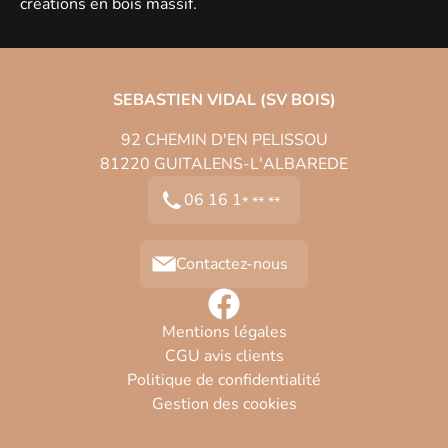
créations en bois massif.
SEBASTIEN VIDAL (SV BOIS)
92 CHEMIN D'EN PELISSOU
81220
GUITALENS-L'ALBAREDE
06 16 1
* ** **
Contactez-nous
Mentions légales
CGU avis clients
Politique de confidentialité
Gestion des cookies